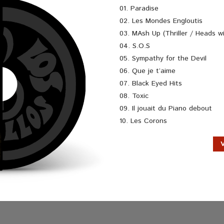
01. Paradise
02. Les Mondes Engloutis
03. MAsh Up (Thriller / Heads wil
04. S.O.S
05. Sympathy for the Devil
06. Que je t’aime
07. Black Eyed Hits
08. Toxic
09. Il jouait du Piano debout
10. Les Corons
V