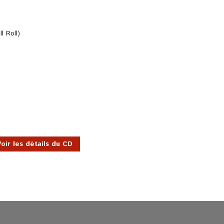
l Roll)
oir les détails du CD